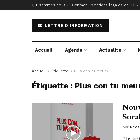
Qui sommes nous ?
Contact
Mentions légales et C.G.V
LETTRE D'INFORMATION
Accueil
Agenda
Actualité
Accueil
Étiquette
Plus con tu meurs !
Étiquette :
Plus con tu meur
Nouv
Sora
par
Reda
Plus de 