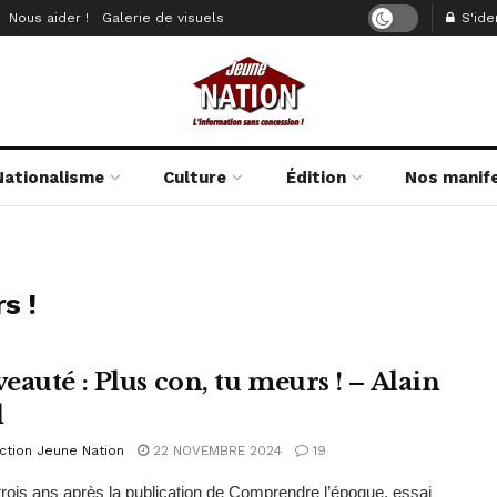
Nous aider !
Galerie de visuels
S'iden
Nationalisme
Culture
Édition
Nos manif
s !
eauté : Plus con, tu meurs ! – Alain
l
ction Jeune Nation
22 NOVEMBRE 2024
19
trois ans après la publication de Comprendre l’époque, essai