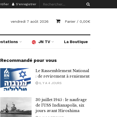
tifier
S'enregistrer
vendredi 7 août 2026
Panier /
0,00
€
estations
JN TV
La Boutique
Recommandé pour vous
Le Rassemblement National
: de revirement à reniement
IL Y A 4 JOURS
30 juillet 1945 : le naufrage
de l’USS Indianapolis, six
jours avant Hiroshima