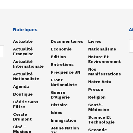
Rubriques
A
Actualité
Documentaires
Livres
Actualité
Economie
Nationalisme
Française
Édition
Nature Et
Actualité
Environnement
Entretiens
Internationale
Nos
Fréquence JN
Actualité
Manifestations
Nationaliste
Front
Notre Actu
Nationaliste
Agenda
Presse
Guerre
Boutique
D'Algérie
Religion
Cédric Sans
Histoire
Santé-
Filtre
Médecine
Idées
Cercle
Science Et
Drumont
Immigration
Technologie
Ciné –
Jeune Nation
Seconde
Musique
TV