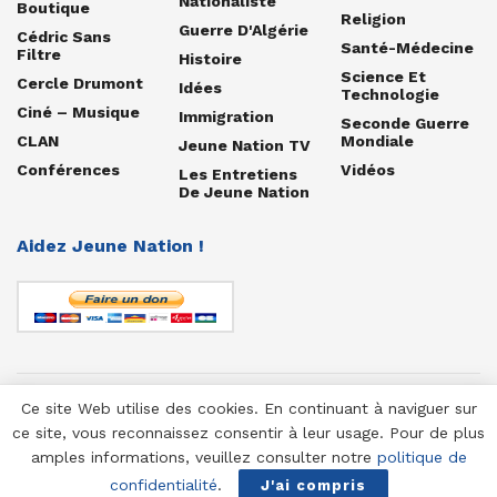
Nationaliste
Boutique
Religion
Guerre D'Algérie
Cédric Sans
Santé-Médecine
Filtre
Histoire
Science Et
Cercle Drumont
Idées
Technologie
Ciné – Musique
Immigration
Seconde Guerre
CLAN
Mondiale
Jeune Nation TV
Conférences
Vidéos
Les Entretiens
De Jeune Nation
Aidez Jeune Nation !
Ce site Web utilise des cookies. En continuant à naviguer sur
© 1958-2025 Jeune Nation
ce site, vous reconnaissez consentir à leur usage. Pour de plus
amples informations, veuillez consulter notre
politique de
confidentialité
.
J'ai compris