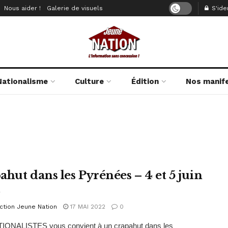
Nous aider !
Galerie de visuels
S'iden
Nationalisme
Culture
Édition
Nos manif
ahut dans les Pyrénées – 4 et 5 juin
2
ction Jeune Nation
17 MAI 2022
0
IONALISTES vous convient à un crapahut dans les