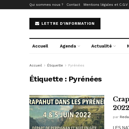
Qui sommes nous ?
Contact
Mentions légales et C.G.V
LETTRE D'INFORMATION
Accueil
Agenda
Actualité
Accueil
Étiquette
Pyrénées
Étiquette :
Pyrénées
Crap
202
par
Reda
LES NAT