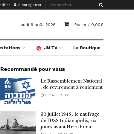
tifier
S'enregistrer
jeudi 6 août 2026
Panier /
0,00
€
estations
JN TV
La Boutique
Recommandé pour vous
Le Rassemblement National
: de revirement à reniement
IL Y A 3 JOURS
30 juillet 1945 : le naufrage
de l’USS Indianapolis, six
jours avant Hiroshima