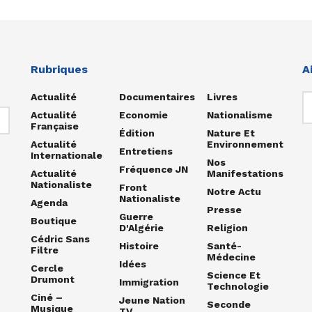
Rubriques
A
Actualité
Documentaires
Livres
Actualité
Economie
Nationalisme
Française
Édition
Nature Et
Actualité
Environnement
Entretiens
Internationale
Nos
Fréquence JN
Actualité
Manifestations
Nationaliste
Front
Notre Actu
Nationaliste
Agenda
Presse
Guerre
Boutique
D'Algérie
Religion
Cédric Sans
Histoire
Santé-
Filtre
Médecine
Idées
Cercle
Science Et
Drumont
Immigration
Technologie
Ciné –
Jeune Nation
Seconde
Musique
TV