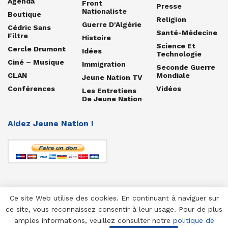
Agenda
Front
Presse
Nationaliste
Boutique
Religion
Guerre D'Algérie
Cédric Sans
Santé-Médecine
Filtre
Histoire
Science Et
Cercle Drumont
Idées
Technologie
Ciné – Musique
Immigration
Seconde Guerre
CLAN
Mondiale
Jeune Nation TV
Conférences
Vidéos
Les Entretiens
De Jeune Nation
Aidez Jeune Nation !
Ce site Web utilise des cookies. En continuant à naviguer sur
© 1958-2025 Jeune Nation
ce site, vous reconnaissez consentir à leur usage. Pour de plus
amples informations, veuillez consulter notre
politique de