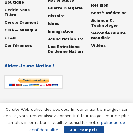
Nationaliste
Boutique
Religion
Guerre D'Algérie
Cédric Sans
Santé-Médecine
Filtre
Histoire
Science Et
Cercle Drumont
Idées
Technologie
Ciné – Musique
Immigration
Seconde Guerre
CLAN
Mondiale
Jeune Nation TV
Conférences
Vidéos
Les Entretiens
De Jeune Nation
Aidez Jeune Nation !
Ce site Web utilise des cookies. En continuant à naviguer sur
© 1958-2025 Jeune Nation
ce site, vous reconnaissez consentir à leur usage. Pour de plus
amples informations, veuillez consulter notre
politique de
confidentialité
.
J'ai compris