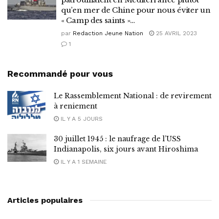
qu’en mer de Chine pour nous éviter un
« Camp des saints »…
par
Redaction Jeune Nation
25 AVRIL 2023
1
Recommandé pour vous
Le Rassemblement National : de revirement
à reniement
IL Y A 5 JOURS
30 juillet 1945 : le naufrage de l’USS
Indianapolis, six jours avant Hiroshima
IL Y A 1 SEMAINE
Articles populaires