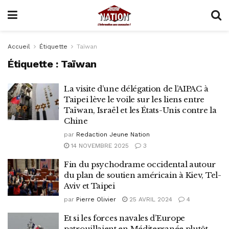
Accueil
Étiquette
Taïwan
Étiquette :
Taïwan
La visite d’une délégation de l’AIPAC à
Taipei lève le voile sur les liens entre
Taïwan, Israël et les États-Unis contre la
Chine
par
Redaction Jeune Nation
14 NOVEMBRE 2025
3
Fin du psychodrame occidental autour
du plan de soutien américain à Kiev, Tel-
Aviv et Taipei
par
Pierre Olivier
25 AVRIL 2024
4
Et si les forces navales d’Europe
patrouillaient en Méditerranée plutôt