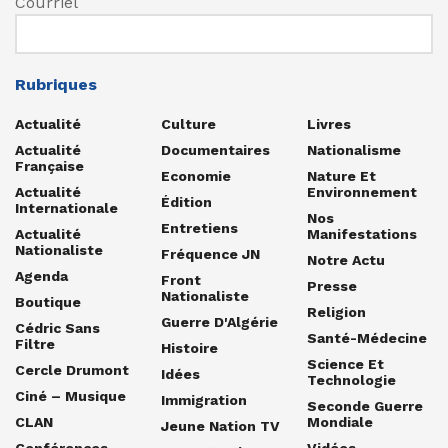
Courriel
Rubriques
Actualité
Culture
Livres
Actualité
Documentaires
Nationalisme
Française
Economie
Nature Et
Actualité
Environnement
Édition
Internationale
Nos
Entretiens
Actualité
Manifestations
Nationaliste
Fréquence JN
Notre Actu
Agenda
Front
Presse
Nationaliste
Boutique
Religion
Guerre D'Algérie
Cédric Sans
Santé-Médecine
Filtre
Histoire
Science Et
Cercle Drumont
Idées
Technologie
Ciné – Musique
Immigration
Seconde Guerre
CLAN
Mondiale
Jeune Nation TV
Conférences
Vidéos