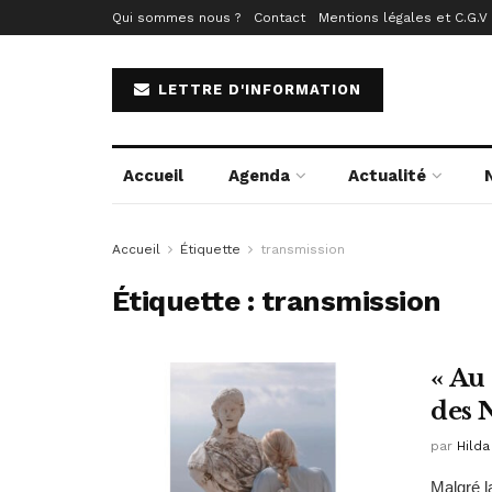
Qui sommes nous ?
Contact
Mentions légales et C.G.V
LETTRE D'INFORMATION
Accueil
Agenda
Actualité
Accueil
Étiquette
transmission
Étiquette :
transmission
« Au
des 
par
Hilda
Malgré l