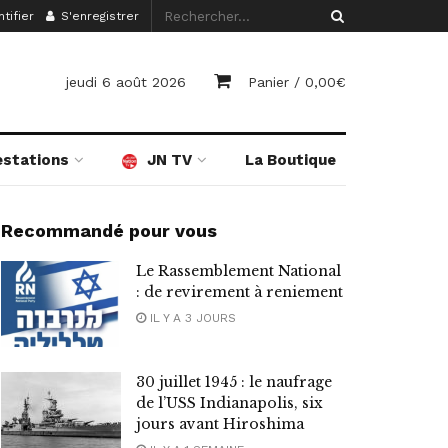
tifier
S'enregistrer
jeudi 6 août 2026
Panier /
0,00
€
estations
JN TV
La Boutique
Recommandé pour vous
Le Rassemblement National
: de revirement à reniement
IL Y A 3 JOURS
30 juillet 1945 : le naufrage
de l’USS Indianapolis, six
jours avant Hiroshima