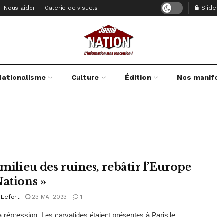
Nous aider !
Galerie de visuels
S'iden
Nationalisme
Culture
Édition
Nos manif
 milieu des ruines, rebâtir l’Europe
Nations »
 Lefort
23 MAI 2023
1
a répression, Les caryatides étaient présentes à Paris le