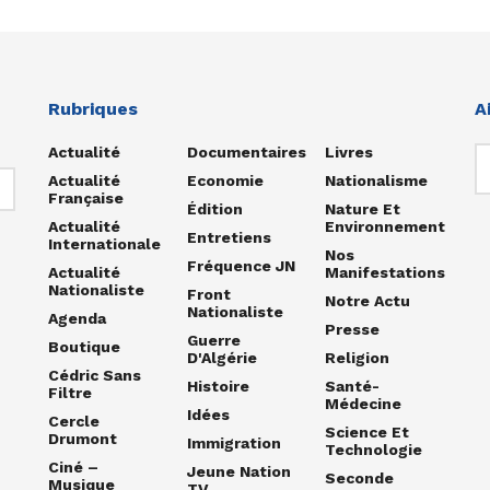
Rubriques
A
Actualité
Documentaires
Livres
Actualité
Economie
Nationalisme
Française
Édition
Nature Et
Actualité
Environnement
Entretiens
Internationale
Nos
Fréquence JN
Actualité
Manifestations
Nationaliste
Front
Notre Actu
Nationaliste
Agenda
Presse
Guerre
Boutique
D'Algérie
Religion
Cédric Sans
Histoire
Santé-
Filtre
Médecine
Idées
Cercle
Science Et
Drumont
Immigration
Technologie
Ciné –
Jeune Nation
Seconde
Musique
TV