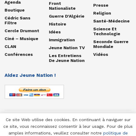
Agenda
Front
Presse
Nationaliste
Boutique
Religion
Guerre D'Algérie
Cédric Sans
Santé-Médecine
Filtre
Histoire
Science Et
Cercle Drumont
Idées
Technologie
Ciné – Musique
Immigration
Seconde Guerre
CLAN
Mondiale
Jeune Nation TV
Conférences
Vidéos
Les Entretiens
De Jeune Nation
Aidez Jeune Nation !
Ce site Web utilise des cookies. En continuant à naviguer sur
© 1958-2025 Jeune Nation
ce site, vous reconnaissez consentir à leur usage. Pour de plus
amples informations, veuillez consulter notre
politique de