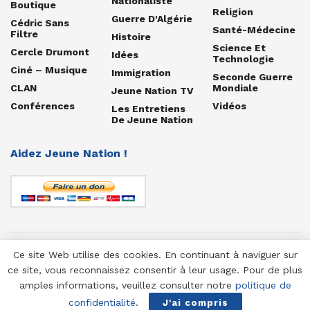
Nationaliste
Boutique
Religion
Guerre D'Algérie
Cédric Sans
Santé-Médecine
Filtre
Histoire
Science Et
Cercle Drumont
Idées
Technologie
Ciné – Musique
Immigration
Seconde Guerre
CLAN
Mondiale
Jeune Nation TV
Conférences
Vidéos
Les Entretiens
De Jeune Nation
Aidez Jeune Nation !
Ce site Web utilise des cookies. En continuant à naviguer sur
© 1958-2025 Jeune Nation
ce site, vous reconnaissez consentir à leur usage. Pour de plus
amples informations, veuillez consulter notre
politique de
confidentialité
.
J'ai compris