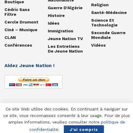
Boutique
Religion
Guerre D'Algérie
Cédric Sans
Santé-Médecine
Filtre
Histoire
Science Et
Cercle Drumont
Idées
Technologie
Ciné – Musique
Immigration
Seconde Guerre
CLAN
Mondiale
Jeune Nation TV
Conférences
Vidéos
Les Entretiens
De Jeune Nation
Aidez Jeune Nation !
Ce site Web utilise des cookies. En continuant à naviguer sur
© 1958-2025 Jeune Nation
ce site, vous reconnaissez consentir à leur usage. Pour de plus
amples informations, veuillez consulter notre
politique de
confidentialité
.
J'ai compris