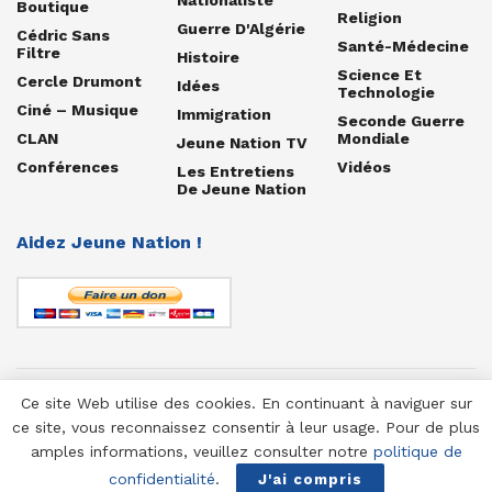
Boutique
Religion
Guerre D'Algérie
Cédric Sans
Santé-Médecine
Filtre
Histoire
Science Et
Cercle Drumont
Idées
Technologie
Ciné – Musique
Immigration
Seconde Guerre
CLAN
Mondiale
Jeune Nation TV
Conférences
Vidéos
Les Entretiens
De Jeune Nation
Aidez Jeune Nation !
Ce site Web utilise des cookies. En continuant à naviguer sur
© 1958-2025 Jeune Nation
ce site, vous reconnaissez consentir à leur usage. Pour de plus
amples informations, veuillez consulter notre
politique de
confidentialité
.
J'ai compris