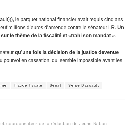
lt))), le parquet national financier avait requis cinq ans
t neuf millions d’euros d’amende contre le sénateur LR.
Un
s sur le thème de la fiscalité et «trahi son mandat ».
énateur
qu’une fois la décision de la justice devenue
ou pourvoi en cassation, qui semble impossible avant les
oine
fraude fiscale
Sénat
Serge Dassault
is et coordonnateur de la rédaction de Jeune Nation