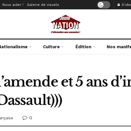
Nous aider !
Galerie de visuels
S'iden
Nationalisme
Culture
Édition
Nos manif
’amende et 5 ans d’in
Dassault)))
0
rançaise