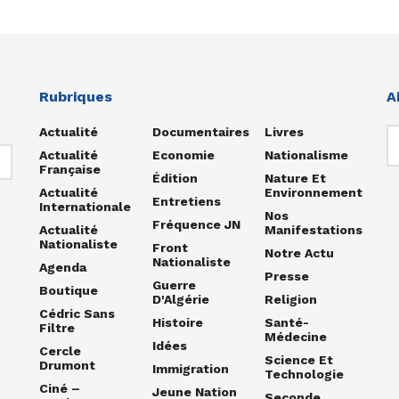
Rubriques
A
Actualité
Documentaires
Livres
Actualité
Economie
Nationalisme
Française
Édition
Nature Et
Actualité
Environnement
Entretiens
Internationale
Nos
Fréquence JN
Actualité
Manifestations
Nationaliste
Front
Notre Actu
Nationaliste
Agenda
Presse
Guerre
Boutique
D'Algérie
Religion
Cédric Sans
Histoire
Santé-
Filtre
Médecine
Idées
Cercle
Science Et
Drumont
Immigration
Technologie
Ciné –
Jeune Nation
Seconde