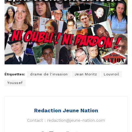
Étiquettes:
drame de l'invasion
Jean Moritz
Louvroil
Youssef
Redaction Jeune Nation
Contact :
redaction@jeune-nation.com