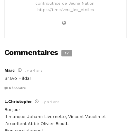
contributrice de Jeune Nation.
https://t.me/vers_les_etoiles
Commentaires
17
Marc
il y a 4 ans
Bravo Hilda!
Répondre
L.Christophe
il y a 4 ans
Bonjour
Il manque Johann Livernette, Vincent Vauclin et
l’excellent Abbé Olivier Rioult.
Bien cordialement