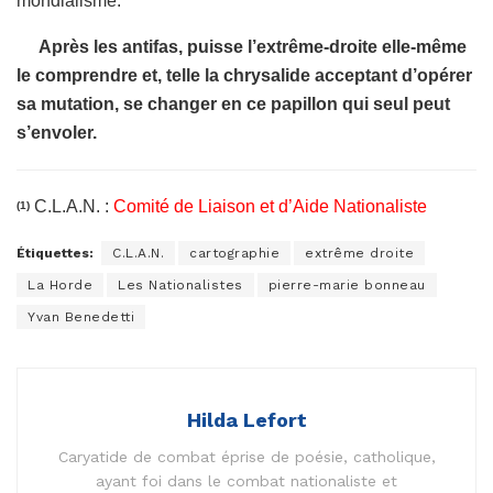
mondialisme.
Après les antifas, puisse l’extrême-droite elle-même
le comprendre et, telle la chrysalide acceptant d’opérer
sa mutation, se changer en ce papillon qui seul peut
s’envoler.
C.L.A.N. :
Comité de Liaison et d’Aide Nationaliste
(1)
Étiquettes:
C.L.A.N.
cartographie
extrême droite
La Horde
Les Nationalistes
pierre-marie bonneau
Yvan Benedetti
Hilda Lefort
Caryatide de combat éprise de poésie, catholique,
ayant foi dans le combat nationaliste et