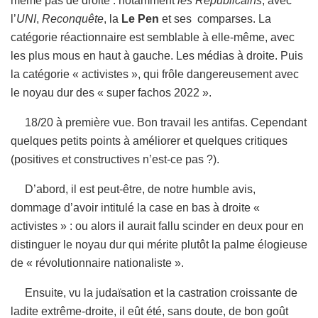
même pas de droite : notamment
les Républicains
, avec
l’
UNI
,
Reconquête
, la
Le Pen
et ses comparses. La
catégorie réactionnaire est semblable à elle-même, avec
les plus mous en haut à gauche. Les médias à droite. Puis
la catégorie « activistes », qui frôle dangereusement avec
le noyau dur des « super fachos 2022 ».
18/20 à première vue. Bon travail les antifas. Cependant
quelques petits points à améliorer et quelques critiques
(positives et constructives n’est-ce pas ?).
D’abord, il est peut-être, de notre humble avis,
dommage d’avoir intitulé la case en bas à droite «
activistes » : ou alors il aurait fallu scinder en deux pour en
distinguer le noyau dur qui mérite plutôt la palme élogieuse
de « révolutionnaire nationaliste ».
Ensuite, vu la judaïsation et la castration croissante de
ladite extrême-droite, il eût été, sans doute, de bon goût