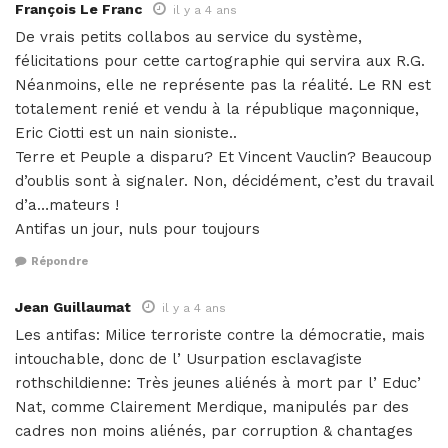
François Le Franc
il y a 4 ans
De vrais petits collabos au service du système,
félicitations pour cette cartographie qui servira aux R.G.
Néanmoins, elle ne représente pas la réalité. Le RN est
totalement renié et vendu à la république maçonnique,
Eric Ciotti est un nain sioniste..
Terre et Peuple a disparu? Et Vincent Vauclin? Beaucoup
d’oublis sont à signaler. Non, décidément, c’est du travail
d’a…mateurs !
Antifas un jour, nuls pour toujours
Répondre
Jean Guillaumat
il y a 4 ans
Les antifas: Milice terroriste contre la démocratie, mais
intouchable, donc de l’ Usurpation esclavagiste
rothschildienne: Très jeunes aliénés à mort par l’ Educ’
Nat, comme Clairement Merdique, manipulés par des
cadres non moins aliénés, par corruption & chantages