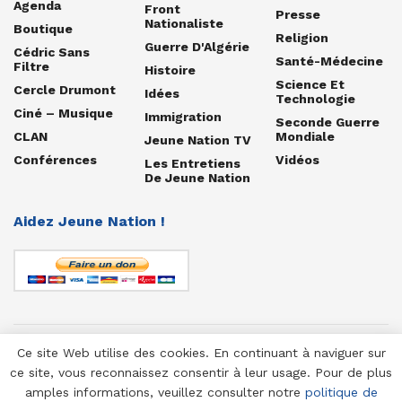
Agenda
Front
Presse
Nationaliste
Boutique
Religion
Guerre D'Algérie
Cédric Sans
Santé-Médecine
Filtre
Histoire
Science Et
Cercle Drumont
Idées
Technologie
Ciné – Musique
Immigration
Seconde Guerre
CLAN
Mondiale
Jeune Nation TV
Conférences
Vidéos
Les Entretiens
De Jeune Nation
Aidez Jeune Nation !
Ce site Web utilise des cookies. En continuant à naviguer sur
© 1958-2025 Jeune Nation
ce site, vous reconnaissez consentir à leur usage. Pour de plus
amples informations, veuillez consulter notre
politique de