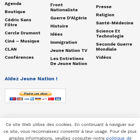
Agenda
Front
Presse
Nationaliste
Boutique
Religion
Guerre D'Algérie
Cédric Sans
Santé-Médecine
Filtre
Histoire
Science Et
Cercle Drumont
Idées
Technologie
Ciné – Musique
Immigration
Seconde Guerre
CLAN
Mondiale
Jeune Nation TV
Conférences
Vidéos
Les Entretiens
De Jeune Nation
Aidez Jeune Nation !
Ce site Web utilise des cookies. En continuant à naviguer sur
© 1958-2025 Jeune Nation
ce site, vous reconnaissez consentir à leur usage. Pour de plus
amples informations, veuillez consulter notre
politique de