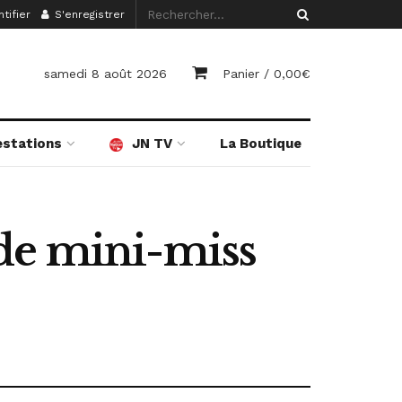
tifier
S'enregistrer
samedi 8 août 2026
Panier /
0,00
€
estations
JN TV
La Boutique
de mini-miss