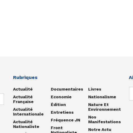
Rubriques
A
Actualité
Documentaires
Livres
Actualité
Economie
Nationalisme
Française
Édition
Nature Et
Actualité
Environnement
Entretiens
Internationale
Nos
Fréquence JN
Actualité
Manifestations
Nationaliste
Front
Notre Actu
Nationaliste