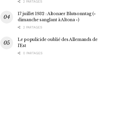
2 PARTAGES
17 juillet 1932 : Altonaer Blutsonntag («
dimanche sanglant à Altona »)
2 PARTAGES
Le populicide oublié des Allemands de
l’Est
0 PARTAGES