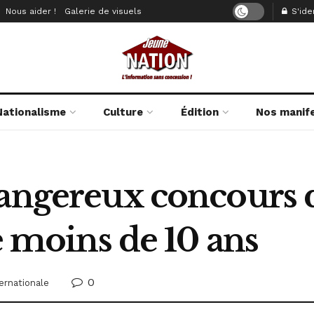
Nous aider !
Galerie de visuels
S'iden
Nationalisme
Culture
Édition
Nos manif
dangereux concours 
de moins de 10 ans
0
ternationale