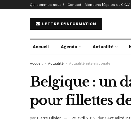
Qui sommes nous ?
Contact
Mentions légales et C.G.V
LETTRE D'INFORMATION
Accueil
Agenda
Actualité
Accueil
Actualité
Actualité internationale
Belgique : un 
pour fillettes 
par
Pierre Olivier
25 avril 2016
dans
Actualité in