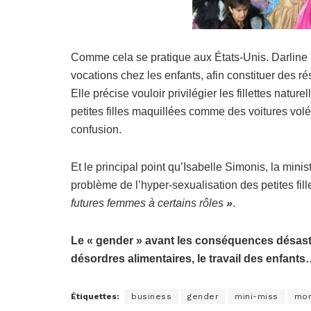
Comme cela se pratique aux États-Unis. Darline D
vocations chez les enfants, afin constituer des 
Elle précise vouloir privilégier les fillettes natur
petites filles maquillées comme des voitures volée
confusion.
Et le principal point qu’Isabelle Simonis, la mini
problème de l’hyper-sexualisation des petites fil
futures femmes à certains rôles
»
.
Le « gender » avant les conséquences désastre
désordres alimentaires, le travail des enfant
Étiquettes:
business
gender
mini-miss
mor