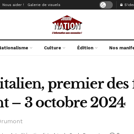
Nous aider !
Galerie de visuels
S'iden
Nationalisme
Culture
Édition
Nos manif
talien, premier des 
 – 3 octobre 2024
 Drumont