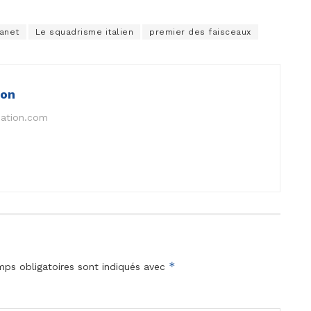
uanet
Le squadrisme italien
premier des faisceaux
ion
nation.com
*
ps obligatoires sont indiqués avec