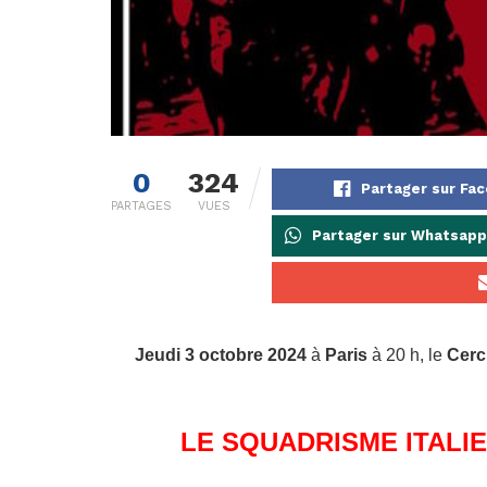
0
324
Partager sur Fa
PARTAGES
VUES
Partager sur Whatsapp
Jeudi 3 octobre 2024
à
Paris
à 20 h, le
Cerc
LE SQUADRISME ITALI