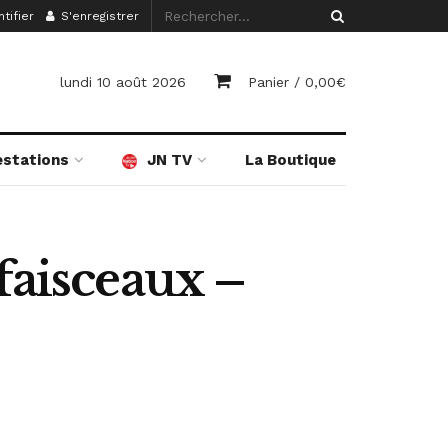
tifier
S'enregistrer
lundi 10 août 2026
Panier /
0,00
€
estations
JN TV
La Boutique
faisceaux –