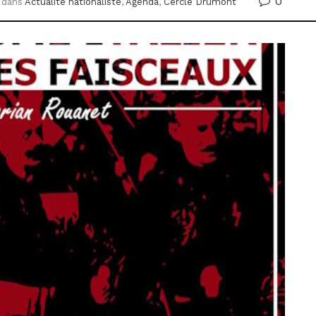
0
dans
Actualité nationaliste
,
Agenda
,
Cercle Drumont