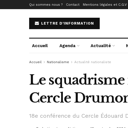
Qui sommes nous ?
Contact
Mentions légales et C.G.V
LETTRE D'INFORMATION
Accueil
Agenda
Actualité
Accueil
Nationalisme
Actualité nationaliste
Le squadrisme i
Cercle Drumont
18e conférence du Cercle Édouard