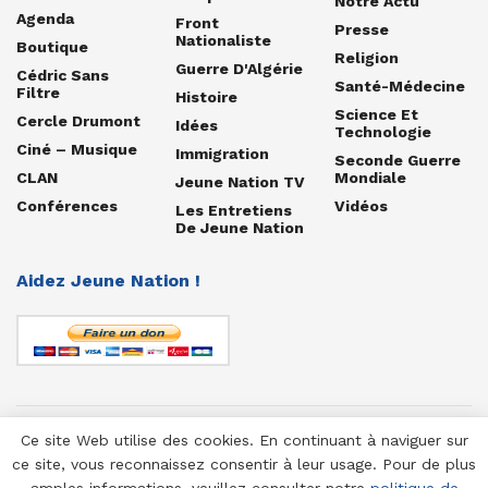
Notre Actu
Agenda
Front
Presse
Nationaliste
Boutique
Religion
Guerre D'Algérie
Cédric Sans
Santé-Médecine
Filtre
Histoire
Science Et
Cercle Drumont
Idées
Technologie
Ciné – Musique
Immigration
Seconde Guerre
CLAN
Mondiale
Jeune Nation TV
Conférences
Vidéos
Les Entretiens
De Jeune Nation
Aidez Jeune Nation !
Ce site Web utilise des cookies. En continuant à naviguer sur
© 1958-2025 Jeune Nation
ce site, vous reconnaissez consentir à leur usage. Pour de plus