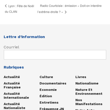
Radio Courtoisie : émission « Doit-on interdire
Lyon : Fête de Noël
du CLAN
l’extrême-droite ? »
Lettre d’information
Courriel
Rubriques
Actualité
Culture
Livres
Actualité
Documentaires
Nationalisme
Française
Economie
Nature Et
Actualité
Environnement
Édition
Internationale
Nos
Entretiens
Actualité
Manifestations
Nationaliste
Fréquence JN