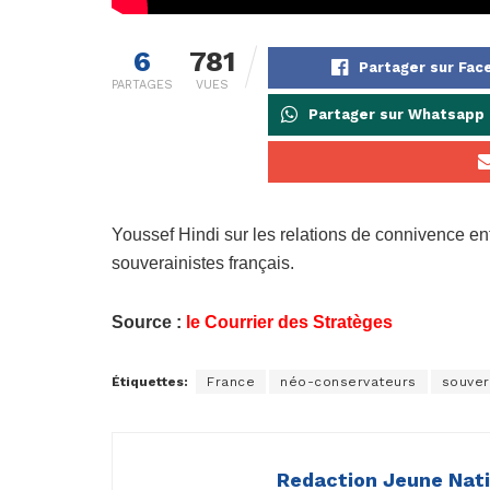
6
781
Partager sur Fa
PARTAGES
VUES
Partager sur Whatsapp
Youssef Hindi sur les relations de connivence en
souverainistes français.
Source :
le Courrier des Stratèges
Étiquettes:
France
néo-conservateurs
souver
Redaction Jeune Nat