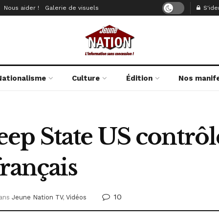
Nous aider !
Galerie de visuels
S'iden
Nationalisme
Culture
Édition
Nos manif
p State US contrôle
français
10
ans
Jeune Nation TV
,
Vidéos