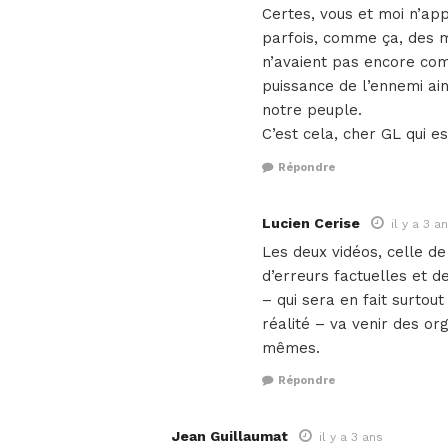
Certes, vous et moi n’app
parfois, comme ça, des m
n’avaient pas encore com
puissance de l’ennemi ain
notre peuple.
C’est cela, cher GL qui e
Répondre
Lucien Cerise
il y a 3 a
Les deux vidéos, celle de
d’erreurs factuelles et d
– qui sera en fait surtout
réalité – va venir des or
mêmes.
Répondre
Jean Guillaumat
il y a 3 ans