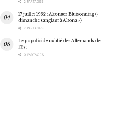
2 PARTAGES
17 juillet 1932 : Altonaer Blutsonntag («
dimanche sanglant à Altona »)
2 PARTAGES
Le populicide oublié des Allemands de
l’Est
0 PARTAGES