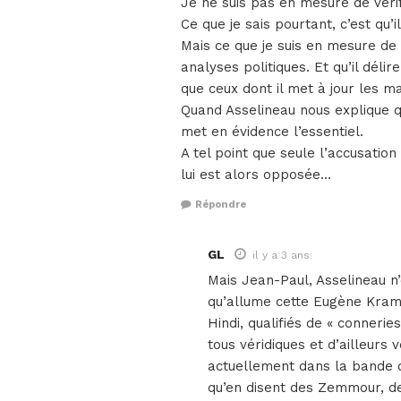
Je ne suis pas en mesure de vérif
Ce que je sais pourtant, c’est qu’
Mais ce que je suis en mesure de v
analyses politiques. Et qu’il déli
que ceux dont il met à jour les m
Quand Asselineau nous explique q
met en évidence l’essentiel.
A tel point que seule l’accusation
lui est alors opposée…
Répondre
GL
il y a 3 ans
Mais Jean-Paul, Asselineau n’e
qu’allume cette Eugène Kram
Hindi, qualifiés de « connerie
tous véridiques et d’ailleurs v
actuellement dans la bande de
qu’en disent des Zemmour, de