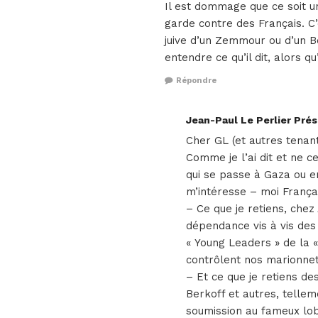
Il est dommage que ce soit u
garde contre des Français. C’
juive d’un Zemmour ou d’un B
entendre ce qu’il dit, alors q
Répondre
Jean-Paul Le Perlier Pré
Cher GL (et autres tena
Comme je l’ai dit et ne ce
qui se passe à Gaza ou en
m’intéresse – moi França
– Ce que je retiens, chez
dépendance vis à vis des 
« Young Leaders » de la 
contrôlent nos marionnett
– Et ce que je retiens de
Berkoff et autres, telle
soumission au fameux lo