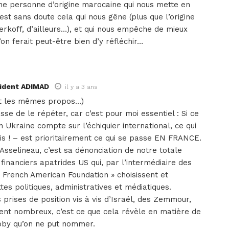
ne personne d’origine marocaine qui nous mette en
est sans doute cela qui nous gêne (plus que l’origine
erkoff, d’ailleurs…), et qui nous empêche de mieux
u’on ferait peut-être bien d’y réfléchir…
sident ADIMAD
il y a 3 ans
nt les mêmes propos…)
sse de le répéter, car c’est pour moi essentiel : Si ce
 Ukraine compte sur l’échiquier international, ce qui
is ! – est prioritairement ce qui se passe EN FRANCE.
 Asselineau, c’est sa dénonciation de notre totale
financiers apatrides US qui, par l’intermédiaire des
« French American Foundation » choisissent et
es politiques, administratives et médiatiques.
s prises de position vis à vis d’Israël, des Zemmour,
ment nombreux, c’est ce que cela révèle en matière de
bby qu’on ne put nommer.