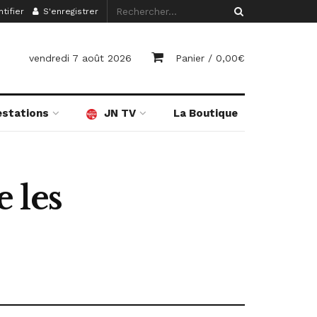
tifier
S'enregistrer
vendredi 7 août 2026
Panier /
0,00
€
estations
JN TV
La Boutique
 les