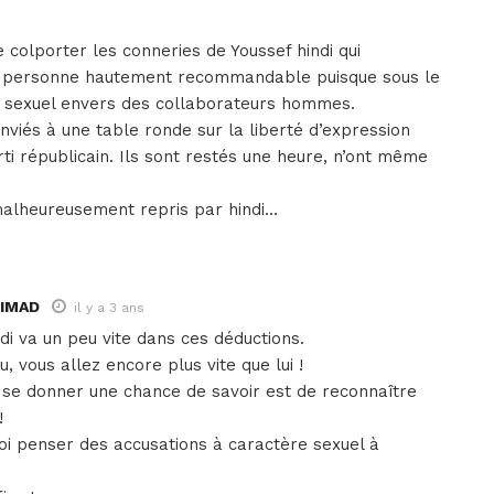
e colporter les conneries de Youssef hindi qui
u, personne hautement recommandable puisque sous le
 sexuel envers des collaborateurs hommes.
nviés à une table ronde sur la liberté d’expression
rti républicain. Ils sont restés une heure, n’ont même
 malheureusement repris par hindi…
DIMAD
il y a 3 ans
di va un peu vite dans ces déductions.
 vous allez encore plus vite que lui !
 se donner une chance de savoir est de reconnaître
!
uoi penser des accusations à caractère sexuel à