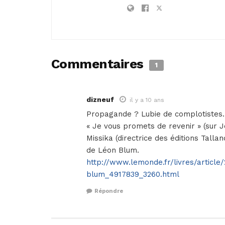
Commentaires
1
dizneuf
il y a 10 ans
Propagande ? Lubie de complotistes… Ap
« Je vous promets de revenir » (sur
Missika (directrice des éditions Tall
de Léon Blum.
http://www.lemonde.fr/livres/article
blum_4917839_3260.html
Répondre