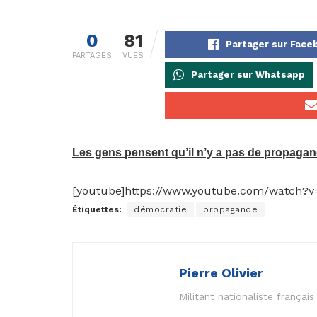
0
81
Partager sur Face
PARTAGES
VUES
Partager sur Whatsapp
Les gens pensent qu’il n’y a pas de propaga
[youtube]https://www.youtube.com/watch?v
Étiquettes:
démocratie
propagande
Pierre Olivier
Militant nationaliste frança