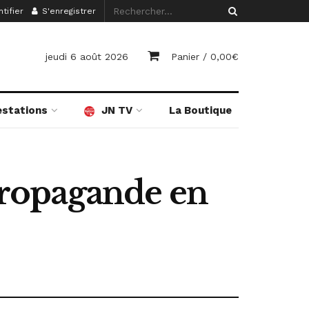
tifier
S'enregistrer
jeudi 6 août 2026
Panier /
0,00
€
estations
JN TV
La Boutique
 propagande en