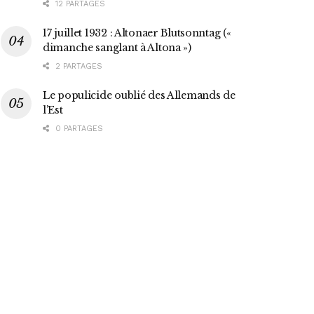
12 PARTAGES
17 juillet 1932 : Altonaer Blutsonntag («
dimanche sanglant à Altona »)
2 PARTAGES
Le populicide oublié des Allemands de
l’Est
0 PARTAGES