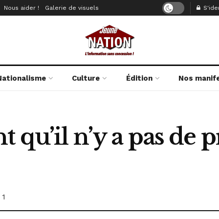
Nous aider !
Galerie de visuels
S'iden
Nationalisme
Culture
Édition
Nos manif
t qu’il n’y a pas de
1