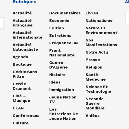
Rubriques
A
Actualité
Documentaires
Livres
Actualité
Economie
Nationalisme
Française
Édition
Nature Et
Actualité
Environnement
Entretiens
Internationale
Nos
Fréquence JN
Actualité
Manifestations
Nationaliste
Front
Notre Actu
Nationaliste
Agenda
Presse
Guerre
Boutique
D'Algérie
Religion
Cédric Sans
Histoire
Santé-
Filtre
Médecine
Idées
Cercle
Science Et
Drumont
Immigration
Technologie
Ciné –
Jeune Nation
Seconde
Musique
TV
Guerre
CLAN
Mondiale
Les
Entretiens De
Conférences
Vidéos
Jeune Nation
Culture