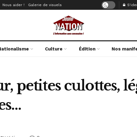
Nous aider !
Galerie de visuels
S'iden
Nationalisme
Culture
Édition
Nos manif
 petites culottes, lég
ées…