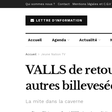
Qui sommes nous ?
Contact
Mentions légales et C.G.V
LETTRE D'INFORMATION
Accueil
Agenda
Actualité
Accueil
Jeune Nation TV
VALLS de retour,
autres billeves
La mite dans la caverne