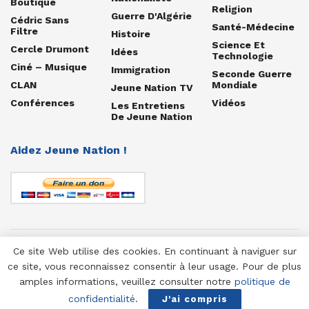
Boutique
Religion
Guerre D'Algérie
Cédric Sans
Santé-Médecine
Filtre
Histoire
Science Et
Cercle Drumont
Idées
Technologie
Ciné – Musique
Immigration
Seconde Guerre
CLAN
Mondiale
Jeune Nation TV
Conférences
Vidéos
Les Entretiens
De Jeune Nation
Aidez Jeune Nation !
Ce site Web utilise des cookies. En continuant à naviguer sur
© 1958-2025 Jeune Nation
ce site, vous reconnaissez consentir à leur usage. Pour de plus
amples informations, veuillez consulter notre
politique de
confidentialité
.
J'ai compris