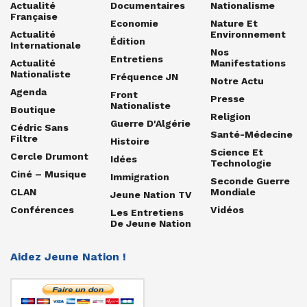
Actualité
Documentaires
Nationalisme
Française
Economie
Nature Et
Actualité
Environnement
Édition
Internationale
Nos
Entretiens
Actualité
Manifestations
Nationaliste
Fréquence JN
Notre Actu
Agenda
Front
Presse
Nationaliste
Boutique
Religion
Guerre D'Algérie
Cédric Sans
Santé-Médecine
Filtre
Histoire
Science Et
Cercle Drumont
Idées
Technologie
Ciné – Musique
Immigration
Seconde Guerre
CLAN
Mondiale
Jeune Nation TV
Conférences
Vidéos
Les Entretiens
De Jeune Nation
Aidez Jeune Nation !