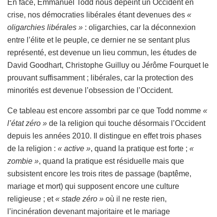
En face, Emmanuel Todd nous dépeint un Occident en
crise, nos démocraties libérales étant devenues des
«
oligarchies libérales »
: oligarchies, car la déconnexion
entre l’élite et le peuple, ce dernier ne se sentant plus
représenté, est devenue un lieu commun, les études de
David Goodhart, Christophe Guilluy ou Jérôme Fourquet le
prouvant suffisamment ; libérales, car la protection des
minorités est devenue l’obsession de l’Occident.
Ce tableau est encore assombri par ce que Todd nomme
«
l’état zéro »
de la religion qui touche désormais l’Occident
depuis les années 2010. Il distingue en effet trois phases
de la religion :
« active »
, quand la pratique est forte ;
«
zombie »
, quand la pratique est résiduelle mais que
subsistent encore les trois rites de passage (baptême,
mariage et mort) qui supposent encore une culture
religieuse ; et
« stade zéro »
où il ne reste rien,
l’incinération devenant majoritaire et le mariage