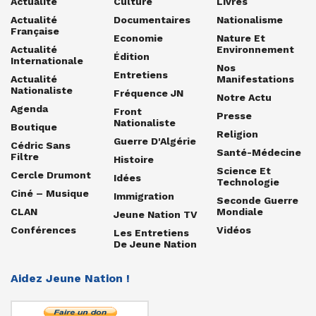
Actualité
Culture
Livres
Actualité
Documentaires
Nationalisme
Française
Economie
Nature Et
Actualité
Environnement
Édition
Internationale
Nos
Entretiens
Actualité
Manifestations
Nationaliste
Fréquence JN
Notre Actu
Agenda
Front
Presse
Nationaliste
Boutique
Religion
Guerre D'Algérie
Cédric Sans
Santé-Médecine
Filtre
Histoire
Science Et
Cercle Drumont
Idées
Technologie
Ciné – Musique
Immigration
Seconde Guerre
CLAN
Mondiale
Jeune Nation TV
Conférences
Vidéos
Les Entretiens
De Jeune Nation
Aidez Jeune Nation !