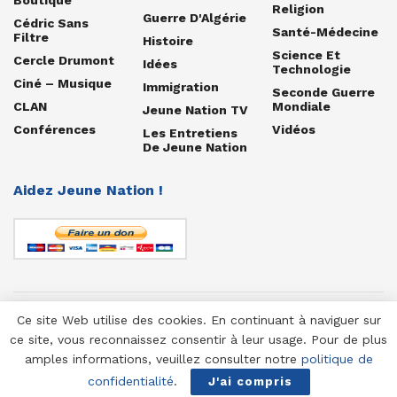
Religion
Guerre D'Algérie
Cédric Sans
Santé-Médecine
Filtre
Histoire
Science Et
Cercle Drumont
Idées
Technologie
Ciné – Musique
Immigration
Seconde Guerre
CLAN
Mondiale
Jeune Nation TV
Conférences
Vidéos
Les Entretiens
De Jeune Nation
Aidez Jeune Nation !
Ce site Web utilise des cookies. En continuant à naviguer sur
© 1958-2025 Jeune Nation
ce site, vous reconnaissez consentir à leur usage. Pour de plus
amples informations, veuillez consulter notre
politique de
confidentialité
.
J'ai compris