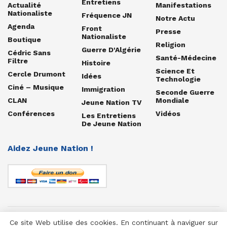
Entretiens
Actualité
Manifestations
Nationaliste
Fréquence JN
Notre Actu
Agenda
Front
Presse
Nationaliste
Boutique
Religion
Guerre D'Algérie
Cédric Sans
Santé-Médecine
Filtre
Histoire
Science Et
Cercle Drumont
Idées
Technologie
Ciné – Musique
Immigration
Seconde Guerre
CLAN
Mondiale
Jeune Nation TV
Conférences
Vidéos
Les Entretiens
De Jeune Nation
Aidez Jeune Nation !
Ce site Web utilise des cookies. En continuant à naviguer sur