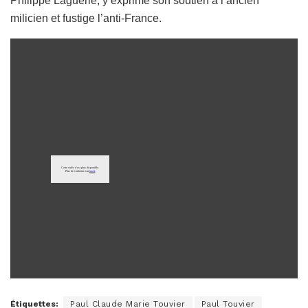
Philippe Laguérie, y exprime son soutien à l’ancien
milicien et fustige l’anti-France.
Étiquettes:
Paul Claude Marie Touvier
Paul Touvier