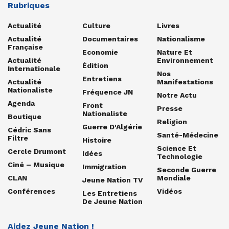
Rubriques
Actualité
Culture
Livres
Actualité
Documentaires
Nationalisme
Française
Economie
Nature Et
Actualité
Environnement
Édition
Internationale
Nos
Entretiens
Actualité
Manifestations
Nationaliste
Fréquence JN
Notre Actu
Agenda
Front
Presse
Nationaliste
Boutique
Religion
Guerre D'Algérie
Cédric Sans
Santé-Médecine
Filtre
Histoire
Science Et
Cercle Drumont
Idées
Technologie
Ciné – Musique
Immigration
Seconde Guerre
CLAN
Mondiale
Jeune Nation TV
Conférences
Vidéos
Les Entretiens
De Jeune Nation
Aidez Jeune Nation !