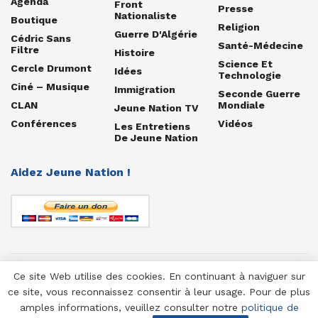
Agenda
Front
Presse
Nationaliste
Boutique
Religion
Guerre D'Algérie
Cédric Sans
Santé-Médecine
Filtre
Histoire
Science Et
Cercle Drumont
Idées
Technologie
Ciné – Musique
Immigration
Seconde Guerre
CLAN
Mondiale
Jeune Nation TV
Conférences
Vidéos
Les Entretiens
De Jeune Nation
Aidez Jeune Nation !
Ce site Web utilise des cookies. En continuant à naviguer sur
© 1958-2025 Jeune Nation
ce site, vous reconnaissez consentir à leur usage. Pour de plus
amples informations, veuillez consulter notre
politique de