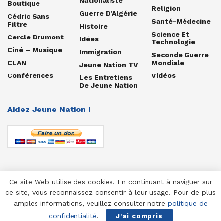
Nationaliste
Boutique
Religion
Guerre D'Algérie
Cédric Sans
Santé-Médecine
Filtre
Histoire
Science Et
Cercle Drumont
Idées
Technologie
Ciné – Musique
Immigration
Seconde Guerre
CLAN
Mondiale
Jeune Nation TV
Conférences
Vidéos
Les Entretiens
De Jeune Nation
Aidez Jeune Nation !
Ce site Web utilise des cookies. En continuant à naviguer sur
© 1958-2025 Jeune Nation
ce site, vous reconnaissez consentir à leur usage. Pour de plus
amples informations, veuillez consulter notre
politique de
confidentialité
.
J'ai compris