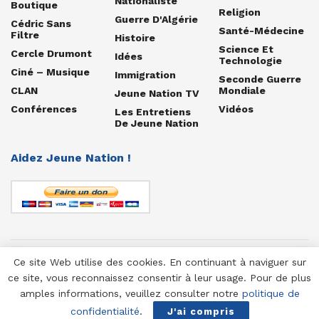
Nationaliste
Boutique
Religion
Guerre D'Algérie
Cédric Sans
Santé-Médecine
Filtre
Histoire
Science Et
Cercle Drumont
Idées
Technologie
Ciné – Musique
Immigration
Seconde Guerre
CLAN
Mondiale
Jeune Nation TV
Conférences
Vidéos
Les Entretiens
De Jeune Nation
Aidez Jeune Nation !
Ce site Web utilise des cookies. En continuant à naviguer sur
© 1958-2025 Jeune Nation
ce site, vous reconnaissez consentir à leur usage. Pour de plus
amples informations, veuillez consulter notre
politique de
confidentialité
.
J'ai compris