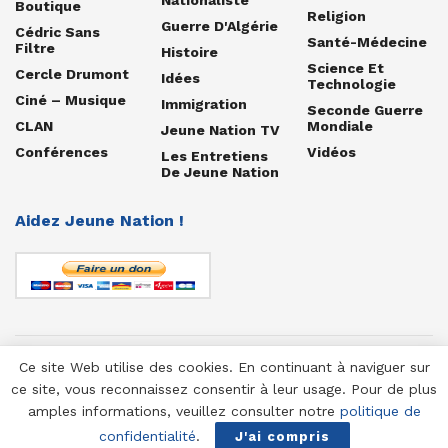
Boutique
Religion
Guerre D'Algérie
Cédric Sans
Santé-Médecine
Filtre
Histoire
Science Et
Cercle Drumont
Idées
Technologie
Ciné – Musique
Immigration
Seconde Guerre
CLAN
Mondiale
Jeune Nation TV
Conférences
Vidéos
Les Entretiens
De Jeune Nation
Aidez Jeune Nation !
Ce site Web utilise des cookies. En continuant à naviguer sur
© 1958-2025 Jeune Nation
ce site, vous reconnaissez consentir à leur usage. Pour de plus
amples informations, veuillez consulter notre
politique de
confidentialité
.
J'ai compris