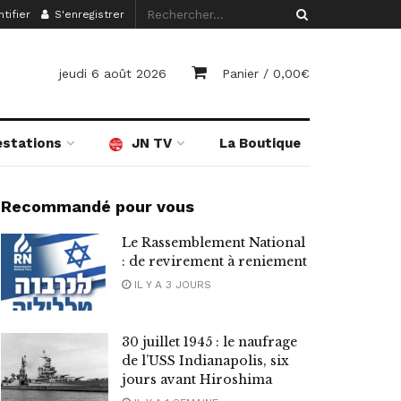
tifier
S'enregistrer
jeudi 6 août 2026
Panier /
0,00
€
estations
JN TV
La Boutique
Recommandé pour vous
Le Rassemblement National
: de revirement à reniement
IL Y A 3 JOURS
30 juillet 1945 : le naufrage
de l’USS Indianapolis, six
jours avant Hiroshima