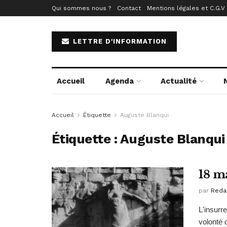
Qui sommes nous ?
Contact
Mentions légales et C.G.V
LETTRE D'INFORMATION
Accueil
Agenda
Actualité
Accueil
Étiquette
Auguste Blanqui
Étiquette :
Auguste Blanqui
18 m
par
Reda
L'insurr
volonté 