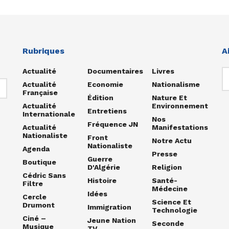
Rubriques
A
Actualité
Documentaires
Livres
Actualité
Economie
Nationalisme
Française
Édition
Nature Et
Actualité
Environnement
Entretiens
Internationale
Nos
Fréquence JN
Actualité
Manifestations
Nationaliste
Front
Notre Actu
Nationaliste
Agenda
Presse
Guerre
Boutique
D'Algérie
Religion
Cédric Sans
Histoire
Santé-
Filtre
Médecine
Idées
Cercle
Science Et
Drumont
Immigration
Technologie
Ciné –
Jeune Nation
Seconde
Musique
TV