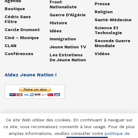
Agenda
Front
Presse
Nationaliste
Boutique
Religion
Guerre D'Algérie
Cédric Sans
Santé-Médecine
Filtre
Histoire
Science Et
Cercle Drumont
Idées
Technologie
Ciné – Musique
Immigration
Seconde Guerre
CLAN
Mondiale
Jeune Nation TV
Conférences
Vidéos
Les Entretiens
De Jeune Nation
Aidez Jeune Nation !
Ce site Web utilise des cookies. En continuant à naviguer sur
© 1958-2025 Jeune Nation
ce site, vous reconnaissez consentir à leur usage. Pour de plus
amples informations, veuillez consulter notre
politique de