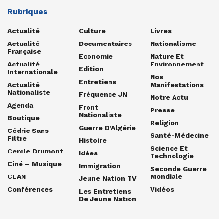
Rubriques
Actualité
Culture
Livres
Actualité
Documentaires
Nationalisme
Française
Economie
Nature Et
Actualité
Environnement
Édition
Internationale
Nos
Entretiens
Actualité
Manifestations
Nationaliste
Fréquence JN
Notre Actu
Agenda
Front
Presse
Nationaliste
Boutique
Religion
Guerre D'Algérie
Cédric Sans
Santé-Médecine
Filtre
Histoire
Science Et
Cercle Drumont
Idées
Technologie
Ciné – Musique
Immigration
Seconde Guerre
CLAN
Mondiale
Jeune Nation TV
Conférences
Vidéos
Les Entretiens
De Jeune Nation