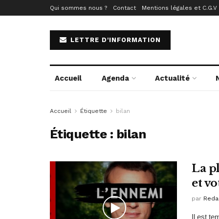
Qui sommes nous ?
Contact
Mentions légales et C.G.V
LETTRE D'INFORMATION
Accueil
Agenda
Actualité
Accueil
Étiquette
bilan
Étiquette :
bilan
La p
et vo
par
Reda
Il est t