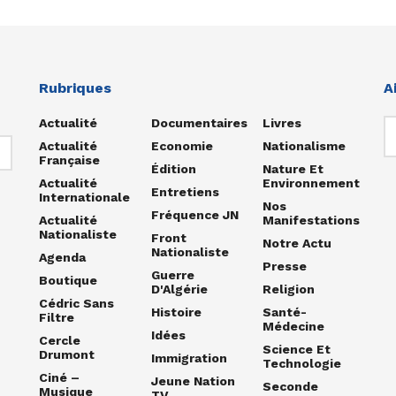
Rubriques
A
Actualité
Documentaires
Livres
Actualité
Economie
Nationalisme
Française
Édition
Nature Et
Actualité
Environnement
Entretiens
Internationale
Nos
Fréquence JN
Actualité
Manifestations
Nationaliste
Front
Notre Actu
Nationaliste
Agenda
Presse
Guerre
Boutique
D'Algérie
Religion
Cédric Sans
Histoire
Santé-
Filtre
Médecine
Idées
Cercle
Science Et
Drumont
Immigration
Technologie
Ciné –
Jeune Nation
Seconde
Musique
TV