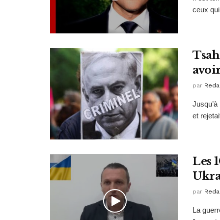
ceux qui
Tsah
avoir
par
Reda
Jusqu’à 
et rejeta
Les 
Ukra
par
Reda
La guerr