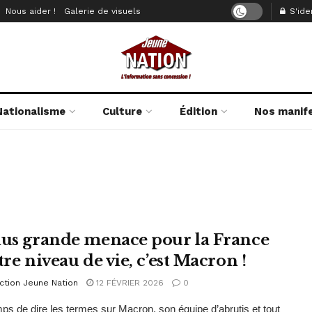
Nous aider !
Galerie de visuels
S'iden
Nationalisme
Culture
Édition
Nos manif
lus grande menace pour la France
tre niveau de vie, c’est Macron !
ction Jeune Nation
12 FÉVRIER 2026
0
emps de dire les termes sur Macron, son équipe d’abrutis et tout