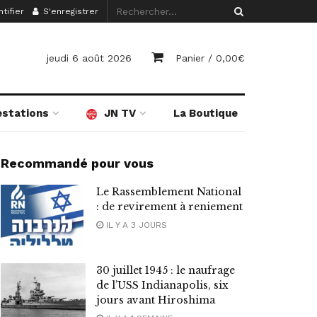
tifier
S'enregistrer
jeudi 6 août 2026
Panier /
0,00
€
estations
JN TV
La Boutique
Recommandé pour vous
Le Rassemblement National
: de revirement à reniement
IL Y A 3 JOURS
30 juillet 1945 : le naufrage
de l’USS Indianapolis, six
jours avant Hiroshima