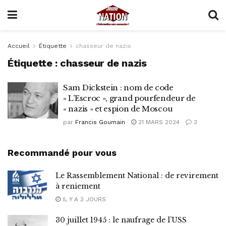
Accueil
Étiquette
chasseur de nazis
Étiquette :
chasseur de nazis
Sam Dickstein : nom de code
« L’Escroc », grand pourfendeur de
« nazis » et espion de Moscou
par
Francis Goumain
21 MARS 2024
3
Recommandé pour vous
Le Rassemblement National : de revirement
à reniement
IL Y A 3 JOURS
30 juillet 1945 : le naufrage de l’USS