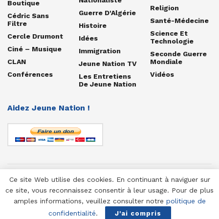
Boutique
Religion
Guerre D'Algérie
Cédric Sans
Santé-Médecine
Filtre
Histoire
Science Et
Cercle Drumont
Idées
Technologie
Ciné – Musique
Immigration
Seconde Guerre
CLAN
Mondiale
Jeune Nation TV
Conférences
Vidéos
Les Entretiens
De Jeune Nation
Aidez Jeune Nation !
Ce site Web utilise des cookies. En continuant à naviguer sur
© 1958-2025 Jeune Nation
ce site, vous reconnaissez consentir à leur usage. Pour de plus
amples informations, veuillez consulter notre
politique de
confidentialité
.
J'ai compris