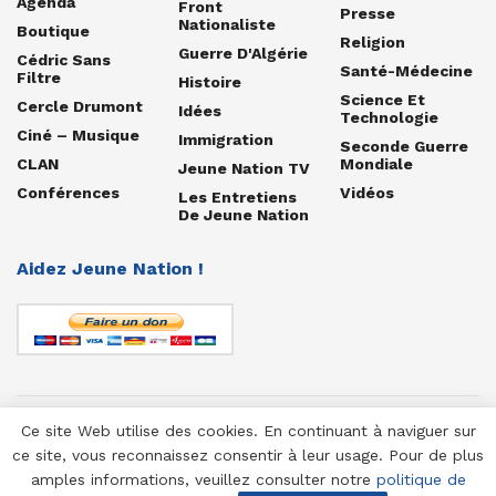
Agenda
Front
Presse
Nationaliste
Boutique
Religion
Guerre D'Algérie
Cédric Sans
Santé-Médecine
Filtre
Histoire
Science Et
Cercle Drumont
Idées
Technologie
Ciné – Musique
Immigration
Seconde Guerre
CLAN
Mondiale
Jeune Nation TV
Conférences
Vidéos
Les Entretiens
De Jeune Nation
Aidez Jeune Nation !
Ce site Web utilise des cookies. En continuant à naviguer sur
© 1958-2025 Jeune Nation
ce site, vous reconnaissez consentir à leur usage. Pour de plus
amples informations, veuillez consulter notre
politique de