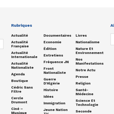
Rubriques
A
Actualité
Documentaires
Livres
Actualité
Economie
Nationalisme
Française
Édition
Nature Et
Actualité
Environnement
Entretiens
Internationale
Nos
Fréquence JN
Actualité
Manifestations
Nationaliste
Front
Notre Actu
Nationaliste
Agenda
Presse
Guerre
Boutique
D'Algérie
Religion
Cédric Sans
Histoire
Santé-
Filtre
Médecine
Idées
Cercle
Science Et
Drumont
Immigration
Technologie
Ciné –
Jeune Nation
Seconde
Musique
TV