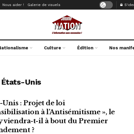
Nous aider !
Galerie de visuels
S'iden
Nationalisme
Culture
Édition
Nos manif
 États-Unis
-Unis : Projet de loi
sibilisation à l’Antisémitisme », le
y viendra-t-il à bout du Premier
ndement ?