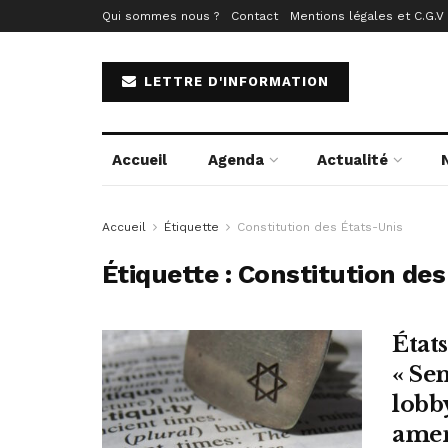
Qui sommes nous ?
Contact
Mentions légales et C.G.V
LETTRE D'INFORMATION
Accueil
Agenda
Actualité
Accueil
Étiquette
Constitution des États-Unis
Étiquette :
Constitution des
États
« Sen
lobb
ame