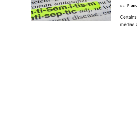
par
Fran
Certains
médias d