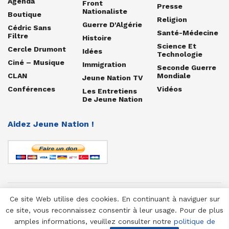
Agenda
Front
Presse
Nationaliste
Boutique
Religion
Guerre D'Algérie
Cédric Sans
Santé-Médecine
Filtre
Histoire
Science Et
Cercle Drumont
Idées
Technologie
Ciné – Musique
Immigration
Seconde Guerre
CLAN
Mondiale
Jeune Nation TV
Conférences
Vidéos
Les Entretiens
De Jeune Nation
Aidez Jeune Nation !
Ce site Web utilise des cookies. En continuant à naviguer sur
© 1958-2025 Jeune Nation
ce site, vous reconnaissez consentir à leur usage. Pour de plus
amples informations, veuillez consulter notre
politique de