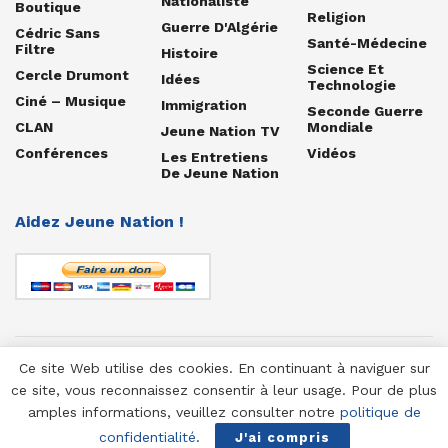
Nationaliste
Boutique
Religion
Guerre D'Algérie
Cédric Sans
Santé-Médecine
Filtre
Histoire
Science Et
Cercle Drumont
Idées
Technologie
Ciné – Musique
Immigration
Seconde Guerre
CLAN
Mondiale
Jeune Nation TV
Conférences
Vidéos
Les Entretiens
De Jeune Nation
Aidez Jeune Nation !
Ce site Web utilise des cookies. En continuant à naviguer sur
© 1958-2025 Jeune Nation
ce site, vous reconnaissez consentir à leur usage. Pour de plus
amples informations, veuillez consulter notre
politique de
confidentialité
.
J'ai compris