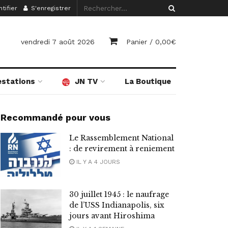
tifier
S'enregistrer
vendredi 7 août 2026
Panier /
0,00
€
estations
JN TV
La Boutique
Recommandé pour vous
Le Rassemblement National
: de revirement à reniement
IL Y A 4 JOURS
30 juillet 1945 : le naufrage
de l’USS Indianapolis, six
jours avant Hiroshima