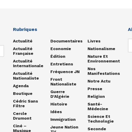
Rubriques
A
Actualité
Documentaires
Livres
Actualité
Economie
Nationalisme
Française
Édition
Nature Et
Actualité
Environnement
Entretiens
Internationale
Nos
Fréquence JN
Actualité
Manifestations
Nationaliste
Front
Notre Actu
Nationaliste
Agenda
Presse
Guerre
Boutique
D'Algérie
Religion
Cédric Sans
Histoire
Santé-
Filtre
Médecine
Idées
Cercle
Science Et
Drumont
Immigration
Technologie
Ciné –
Jeune Nation
Seconde
Musique
TV