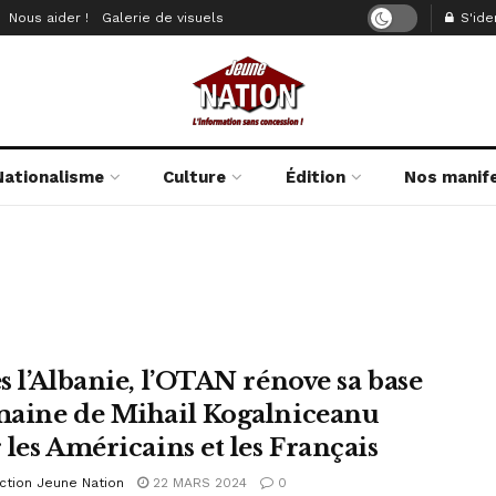
Nous aider !
Galerie de visuels
S'iden
Nationalisme
Culture
Édition
Nos manif
s l’Albanie, l’OTAN rénove sa base
aine de Mihail Kogalniceanu
 les Américains et les Français
ction Jeune Nation
22 MARS 2024
0