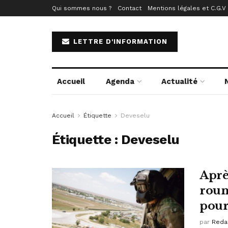
Qui sommes nous ?
Contact
Mentions légales et C.G.V
LETTRE D'INFORMATION
Accueil
Agenda
Actualité
Accueil
Étiquette
Deveselu
Étiquette :
Deveselu
Aprè
roum
pour
par
Reda