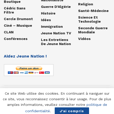
Boutique
Religion
Guerre D'Algérie
Cédric Sans
Santé-Médecine
Filtre
Histoire
Science Et
Cercle Drumont
Idées
Technologie
Ciné – Musique
Immigration
Seconde Guerre
CLAN
Mondiale
Jeune Nation TV
Conférences
Vidéos
Les Entretiens
De Jeune Nation
Aidez Jeune Nation !
Ce site Web utilise des cookies. En continuant à naviguer sur
© 1958-2025 Jeune Nation
ce site, vous reconnaissez consentir à leur usage. Pour de plus
amples informations, veuillez consulter notre
politique de
confidentialité
.
J'ai compris