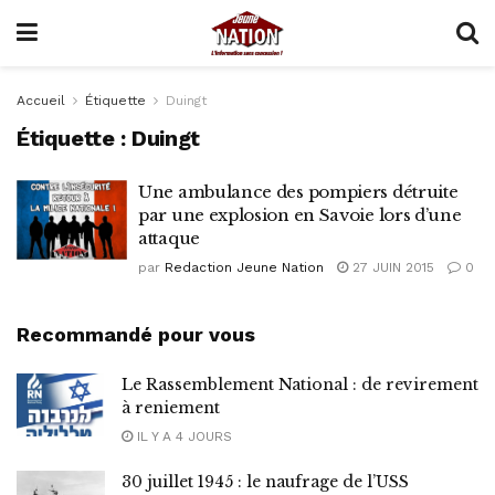
Accueil
Étiquette
Duingt
Étiquette :
Duingt
Une ambulance des pompiers détruite
par une explosion en Savoie lors d’une
attaque
par
Redaction Jeune Nation
27 JUIN 2015
0
Recommandé pour vous
Le Rassemblement National : de revirement
à reniement
IL Y A 4 JOURS
30 juillet 1945 : le naufrage de l’USS