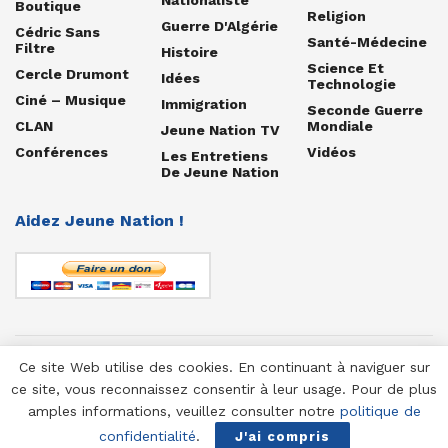
Boutique
Religion
Guerre D'Algérie
Cédric Sans
Santé-Médecine
Filtre
Histoire
Science Et
Cercle Drumont
Idées
Technologie
Ciné – Musique
Immigration
Seconde Guerre
CLAN
Mondiale
Jeune Nation TV
Conférences
Vidéos
Les Entretiens
De Jeune Nation
Aidez Jeune Nation !
Ce site Web utilise des cookies. En continuant à naviguer sur
© 1958-2025 Jeune Nation
ce site, vous reconnaissez consentir à leur usage. Pour de plus
amples informations, veuillez consulter notre
politique de
confidentialité
.
J'ai compris