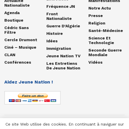
Actualité
Manifestations
Nationaliste
Fréquence JN
Notre Actu
Agenda
Front
Presse
Nationaliste
Boutique
Religion
Guerre D'Algérie
Cédric Sans
Santé-Médecine
Filtre
Histoire
Science Et
Cercle Drumont
Idées
Technologie
Ciné – Musique
Immigration
Seconde Guerre
CLAN
Mondiale
Jeune Nation TV
Conférences
Vidéos
Les Entretiens
De Jeune Nation
Aidez Jeune Nation !
Ce site Web utilise des cookies. En continuant à naviguer sur
© 1958-2025 Jeune Nation