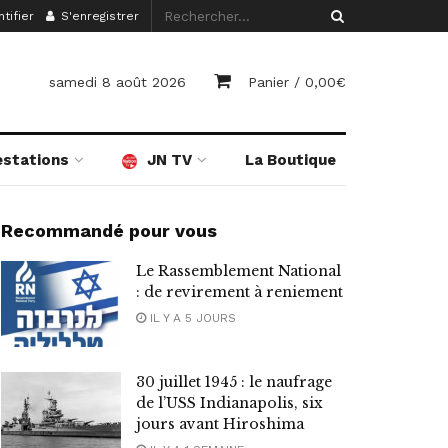
tifier
S'enregistrer
samedi 8 août 2026
Panier /
0,00
€
estations
JN TV
La Boutique
Recommandé pour vous
Le Rassemblement National
: de revirement à reniement
IL Y A 5 JOURS
30 juillet 1945 : le naufrage
de l’USS Indianapolis, six
jours avant Hiroshima