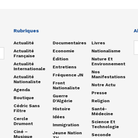
Rubriques
A
Actualité
Documentaires
Livres
Actualité
Economie
Nationalisme
Française
Édition
Nature Et
Actualité
Environnement
Entretiens
Internationale
Nos
Fréquence JN
Actualité
Manifestations
Nationaliste
Front
Notre Actu
Nationaliste
Agenda
Presse
Guerre
Boutique
D'Algérie
Religion
Cédric Sans
Histoire
Santé-
Filtre
Médecine
Idées
Cercle
Science Et
Drumont
Immigration
Technologie
Ciné –
Jeune Nation
Seconde
Musique
TV