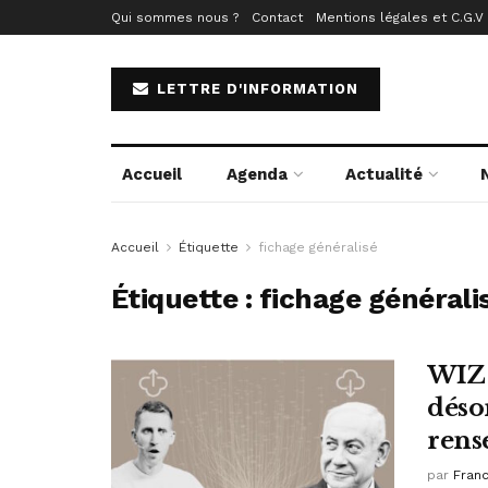
Qui sommes nous ?
Contact
Mentions légales et C.G.V
LETTRE D'INFORMATION
Accueil
Agenda
Actualité
Accueil
Étiquette
fichage généralisé
Étiquette :
fichage générali
WIZ 
déso
rens
par
Fran