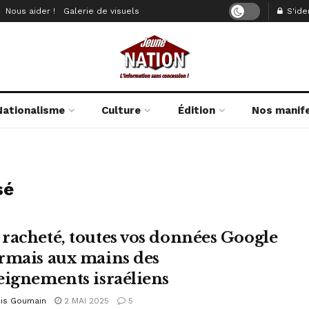
Nous aider !
Galerie de visuels
S'iden
Nationalisme
Culture
Édition
Nos manif
sé
racheté, toutes vos données Google
rmais aux mains des
eignements israéliens
cis Goumain
2 MAI 2025
5