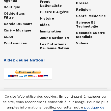
Agenda
Front
Presse
Nationaliste
Boutique
Religion
Guerre D'Algérie
Cédric Sans
Santé-Médecine
Filtre
Histoire
Science Et
Cercle Drumont
Idées
Technologie
Ciné – Musique
Immigration
Seconde Guerre
CLAN
Mondiale
Jeune Nation TV
Conférences
Vidéos
Les Entretiens
De Jeune Nation
Aidez Jeune Nation !
Ce site Web utilise des cookies. En continuant à naviguer sur
© 1958-2025 Jeune Nation
ce site, vous reconnaissez consentir à leur usage. Pour de plus
amples informations, veuillez consulter notre
politique de