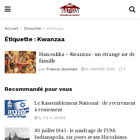
Accueil
Étiquette
Kwanzaa
Étiquette :
Kwanzaa
Hanoukka – Kwanzaa : un étrange air de
famille
par
Francis Goumain
6 JANVIER 2025
7
Recommandé pour vous
Le Rassemblement National : de revirement
à reniement
IL Y A 4 JOURS
30 juillet 1945 : le naufrage de l’USS
Indianapolis, six jours avant Hiroshima