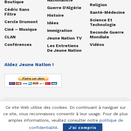
Boutique
Religion
Guerre D'Algérie
Cédric Sans
Santé-Médecine
Filtre
Histoire
Science Et
Cercle Drumont
Idées
Technologie
Ciné – Musique
Immigration
Seconde Guerre
CLAN
Mondiale
Jeune Nation TV
Conférences
Vidéos
Les Entretiens
De Jeune Nation
Aidez Jeune Nation !
Ce site Web utilise des cookies. En continuant à naviguer sur
© 1958-2025 Jeune Nation
ce site, vous reconnaissez consentir à leur usage. Pour de plus
amples informations, veuillez consulter notre
politique de
confidentialité
.
J'ai compris